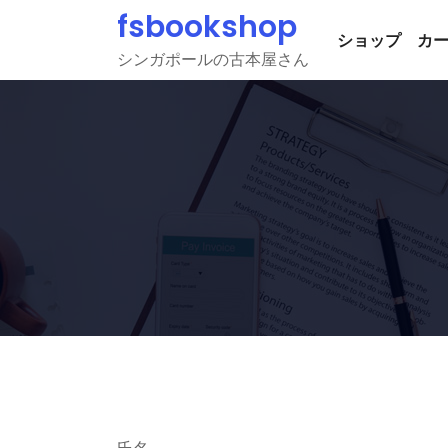
Skip
fsbookshop
to
ショップ
カ
シンガポールの古本屋さん
content