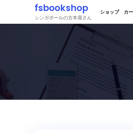
Skip
fsbookshop
to
ショップ
カ
シンガポールの古本屋さん
content