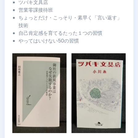
ツバキ文具店
営業零課接待班
ちょっとだけ・こっそり・素早く「言い返す」
技術
自己肯定感を育てるたった１つの習慣
やってはいけない50の習慣