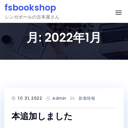
Skip
fsbookshop
to
ナ
シンガポールの古本屋さん
content
月:
2022年1月
1月 31, 2022
Admin
新着情報
本追加しました