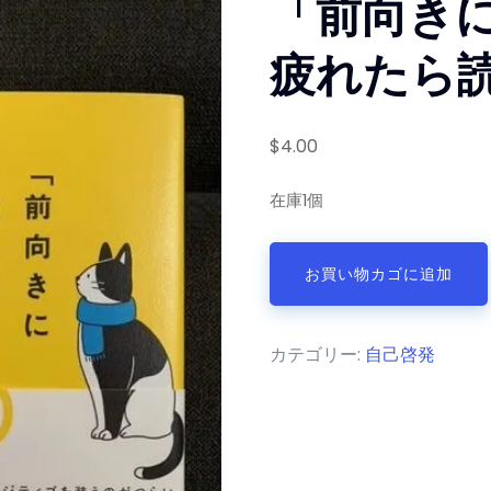
「前向き
疲れたら
$
4.00
在庫1個
「前
お買い物カゴに追加
向
き
に
カテゴリー:
自己啓発
生
き
る」
こ
と