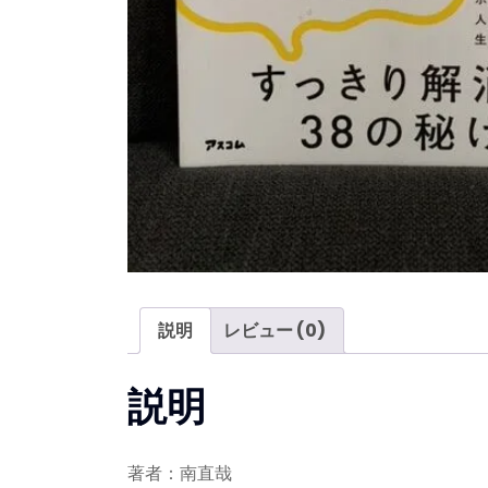
説明
レビュー (0)
説明
著者：南直哉