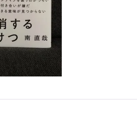
に
疲
れ
た
ら
読
む
本
個