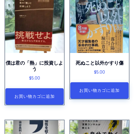
僕は君の「熱」に投資しよ
死ぬこと以外かすり傷
う
$
5.00
$
5.00
お買い物カゴに追加
お買い物カゴに追加