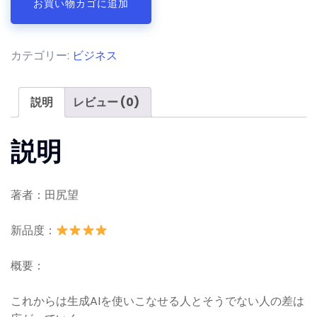
お買い物カゴに追加
ー
エ
ン
カテゴリー:
ビジネス
ス
思
考
説明
レビュー (0)
ChatGPT
説明
時
代
付
著者：田尻望
加
価
新品度：
値
仕
概要：
事
術
これからは生成AIを使いこなせる人とそうでない人の差は
個