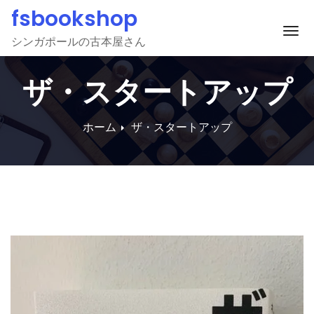
Skip
fsbookshop
to
ナ
シンガポールの古本屋さん
content
ザ・スタートアップ
ホーム
ザ・スタートアップ