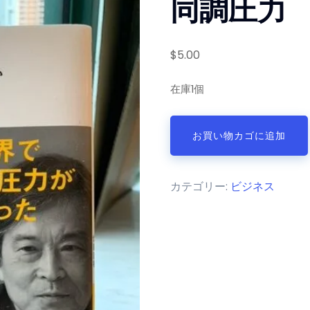
同調圧力
$
5.00
在庫1個
同
お買い物カゴに追加
調
圧
力
カテゴリー:
ビジネス
個