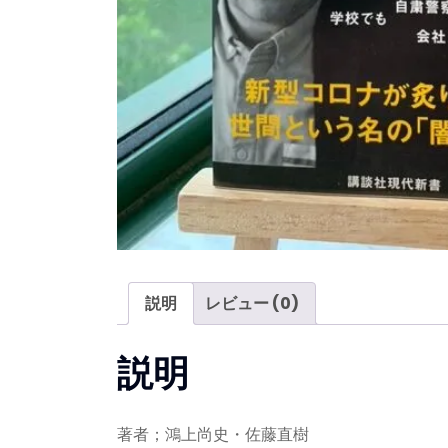
説明
レビュー (0)
説明
著者；鴻上尚史・佐藤直樹