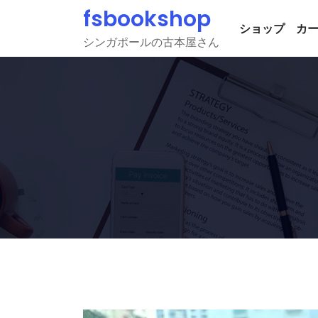
Skip
fsbookshop
to
ショップ
カ
シンガポールの古本屋さん
content