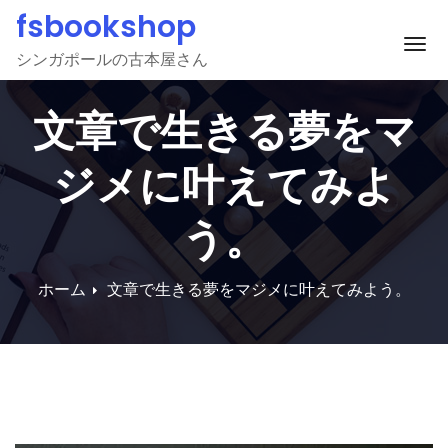
Skip
fsbookshop
to
ナ
シンガポールの古本屋さん
content
文章で生きる夢をマ
ジメに叶えてみよ
う。
ホーム
文章で生きる夢をマジメに叶えてみよう。