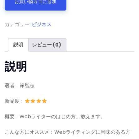
お買い物カゴに追加
章
で
生
カテゴリー:
ビジネス
き
る
夢
説明
レビュー (0)
を
マ
説明
ジ
メ
に
著者：岸智志
叶
え
新品度：
て
み
概要：Webライターのはじめ方、教えます。
よ
う。
こんな方にオススメ：Webライティングに興味のある方
個