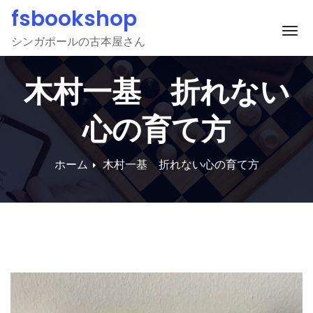
Skip
fsbookshop
to
ナ
シンガポールの古本屋さん
content
木村一基 折れない
心の育て方
ホーム
木村一基 折れない心の育て方