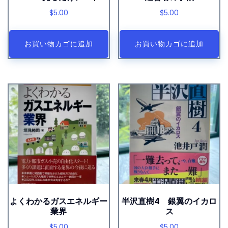
$
5.00
$
5.00
お買い物カゴに追加
お買い物カゴに追加
よくわかるガスエネルギー
半沢直樹4 銀翼のイカロ
業界
ス
$
5.00
$
5.00