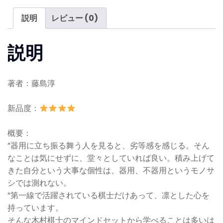
れ
な
説明
レビュー (0)
い
心
説明
の
育
て
著者：藤島淳
方
個
新品度：
概要：
”器用に立ち振る舞う人を見ると、劣等感を感じる。
そん
なことは気にせずに、堂々としていれば良い。積み上げて
きた自分という大事な個性は、器用、不器用というモノサ
シでは測れない。
”
第一線で活躍されている棋士だけあって、凛とした心を
持っています。
そんな木村棋士のマインドセットから学べることは多いは