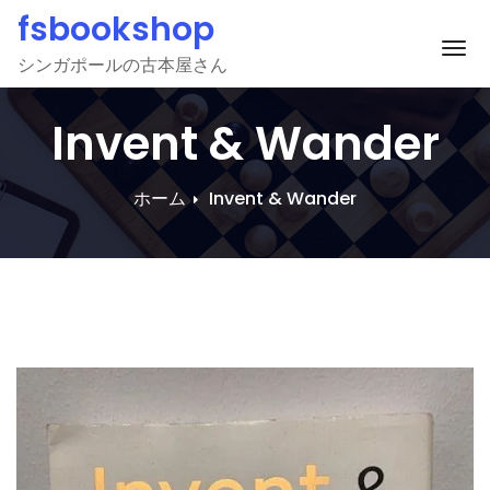
Skip
fsbookshop
to
ナ
シンガポールの古本屋さん
content
Invent & Wander
ホーム
Invent & Wander