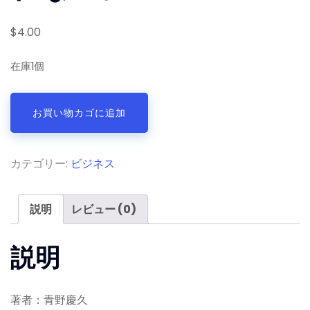
$
4.00
在庫1個
会
お買い物カゴに追加
社
と
い
カテゴリー:
ビジネス
う
モ
ン
説明
レビュー (0)
ス
タ
説明
ー
が、
僕
著者：青野慶久
た