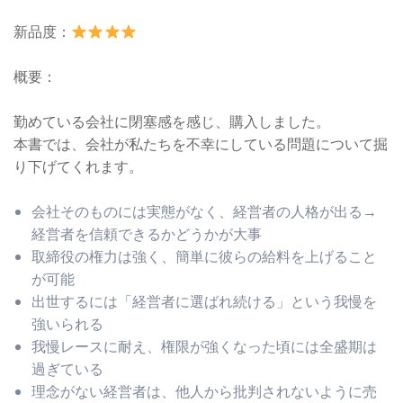
ち
新品度：
を
不
概要：
幸
に
勤めている会社に閉塞感を感じ、購入しました。
し
本書では、会社が私たちを不幸にしている問題について掘
て
り下げてくれます。
い
る
会社そのものには実態がなく、経営者の人格が出る→
の
経営者を信頼できるかどうかが大事
か
取締役の権力は強く、簡単に彼らの給料を上げること
も
が可能
し
出世するには「経営者に選ばれ続ける」という我慢を
れ
強いられる
な
我慢レースに耐え、権限が強くなった頃には全盛期は
い。
過ぎている
個
理念がない経営者は、他人から批判されないように売